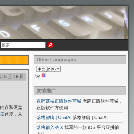
Other Languages
by
年 5 月 18 日
友情推广
数码荔枝正版软件商城
老牌正版软件商城，
内存和硬盘
正版软件方便购！
器
速度，从
落格智聊 | ChatAI
落格智聊 | ChatAI
落格输入法 X
我写的一款 iOS 平台双拼输
入法