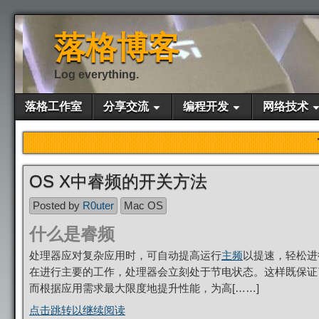
落格博客
Log everything.
落格工作室
分享交流
编程开发
网络技术
OS X中睿频的开关方法
Posted by
R0uter
Mac OS
什么是睿频
处理器应对复杂应用时，可自动提高运行
主频
以提速，轻松进
在进行主要的工作，处理器会立刻处于节电状态。这样既保证
而根据应用需求最大限度地提升性能，为高[……]
点击跳转以继续阅读