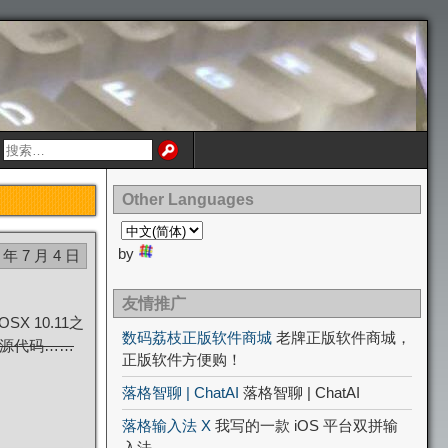
Other Languages
by
 年 7 月 4 日
友情推广
X 10.11之
数码荔枝正版软件商城
老牌正版软件商城，
源代码……
正版软件方便购！
落格智聊 | ChatAI
落格智聊 | ChatAI
落格输入法 X
我写的一款 iOS 平台双拼输
入法