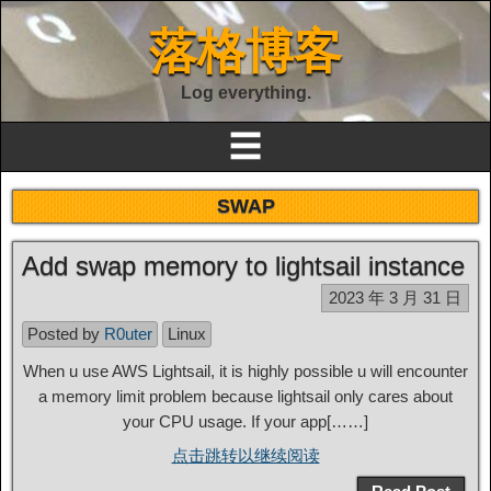
落格博客
Log everything.
☰
SWAP
Add swap memory to lightsail instance
2023 年 3 月 31 日
Posted by
R0uter
Linux
When u use AWS Lightsail, it is highly possible u will encounter
a memory limit problem because lightsail only cares about
your CPU usage. If your app[……]
点击跳转以继续阅读