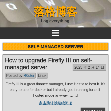
落格博客
Log everything.
☰
SELF-MANAGED SERVER
How to upgrade Firefly III on self-
managed server
2025 年 2 月 14 日
Posted by
R0uter
Linux
Firefly III is a great finance manager, I use Hestia to host it. It’s
easy to use for docker but I already got it running for self-
hosted mode anyway,[……]
点击跳转以继续阅读