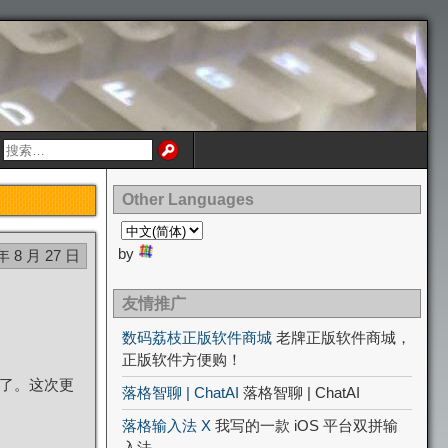
Other Languages
by
年 8 月 27 日
友情推广
数码荔枝正版软件商城
老牌正版软件商城，
正版软件方便购！
来了。这次更
落格智聊 | ChatAI
落格智聊 | ChatAI
落格输入法 X
我写的一款 iOS 平台双拼输
入法