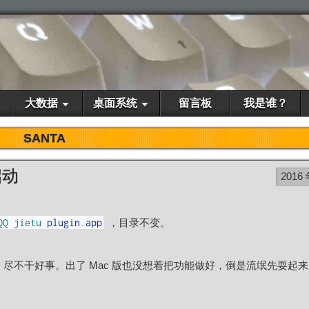
大数据
桌面系统
留言板
我是谁？
SANTA
启动
2016 
，目录不变。
QQ
jietu
plugin
.
app
个样，尽不干好事。出了 Mac 版也没想着把功能做好，倒是流氓先耍起