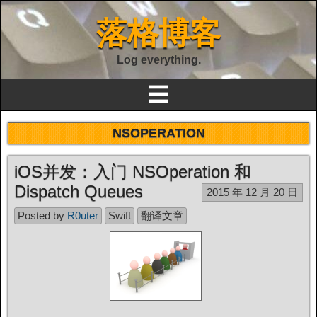
落格博客
Log everything.
☰
NSOPERATION
iOS并发：入门 NSOperation 和
Dispatch Queues
2015 年 12 月 20 日
Posted by
R0uter
Swift
翻译文章