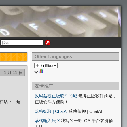
Other Languages
by
年 1 月 11 日
友情推广
数码荔枝正版软件商城
老牌正版软件商城，
不在话下，这
正版软件方便购！
落格智聊 | ChatAI
落格智聊 | ChatAI
落格输入法 X
我写的一款 iOS 平台双拼输
入法