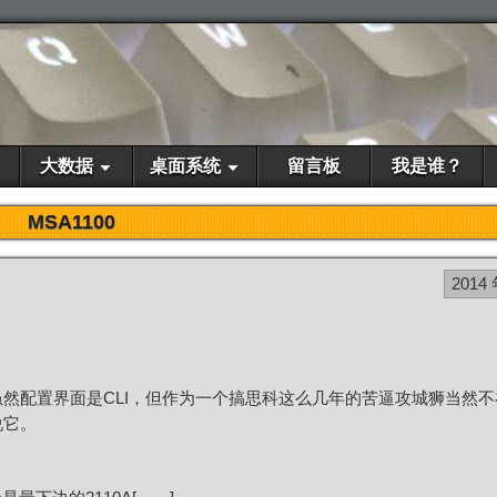
大数据
桌面系统
留言板
我是谁？
MSA1100
2014 
00，虽然配置界面是CLI，但作为一个搞思科这么几年的苦逼攻城狮当然
说它。