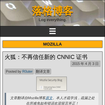
落格博客
Log everything.
☰
MOZILLA
火狐：不再信任新的 CNNIC 证书
2015 年 4 月 3 日
Posted by
R0uter
翻译文章
文章翻译自Mozilla博客
原文
。本人才疏学浅，疏漏之处
在所难免如有错误欢迎留言斧正！