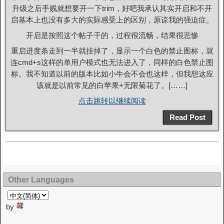
升级之后手贱就想要开一下trim，好吧我承认其实开启和不开
启基本上也没有多大的实际感受上的区别，原谅我的强迫症。
开启是按照这个帖子干的，过程很流畅，结果很悲惨
重启进度条走到一半就挂掉了，显示一个白色的禁止图标，就
连cmd+s这样的单用户模式也无法进入了，同样的白色禁止图
标。我不知道以前的版本比如小牛会不会也这样，但我想这应
该就是以前常见的白苹果+无限菊花了。[……]
点击跳转以继续阅读
Read Post
Other Languages
by