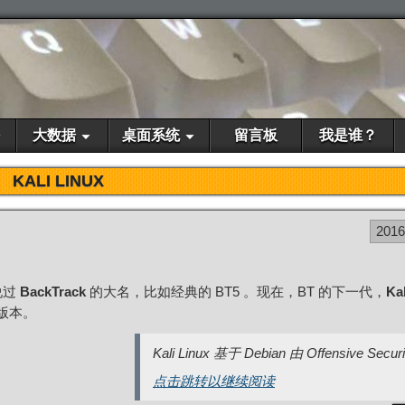
大数据
桌面系统
留言板
我是谁？
KALI LINUX
201
说过
BackTrack
的大名，比如经典的 BT5 。现在，BT 的下一代，
Kal
版本。
Kali Linux 基于 Debian 由 Offensive Secur
点击跳转以继续阅读