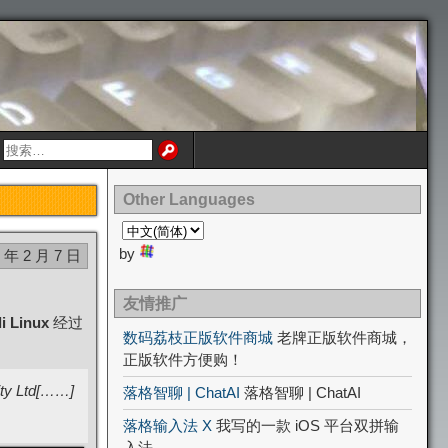
Other Languages
by
6 年 2 月 7 日
友情推广
i Linux
经过
数码荔枝正版软件商城
老牌正版软件商城，
正版软件方便购！
ity Ltd[……]
落格智聊 | ChatAI
落格智聊 | ChatAI
落格输入法 X
我写的一款 iOS 平台双拼输
入法