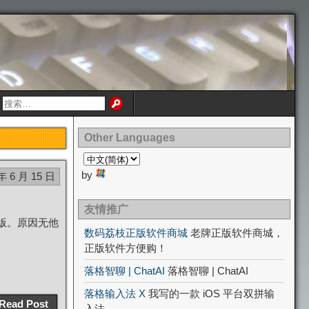
Other Languages
by
年 6 月 15 日
友情推广
览版。原因无他
数码荔枝正版软件商城
老牌正版软件商城，
正版软件方便购！
落格智聊 | ChatAI
落格智聊 | ChatAI
落格输入法 X
我写的一款 iOS 平台双拼输
Read Post
入法