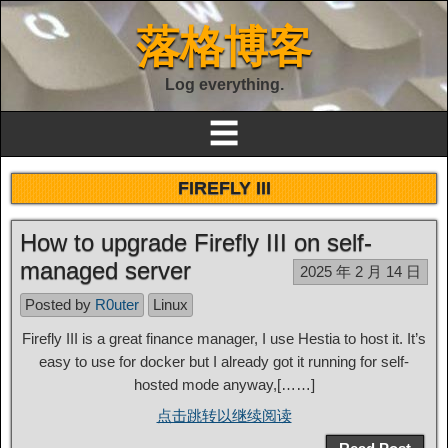
落格博客
Log everything.
☰
FIREFLY III
How to upgrade Firefly III on self-
managed server
2025 年 2 月 14 日
Posted by
R0uter
Linux
Firefly III is a great finance manager, I use Hestia to host it. It’s
easy to use for docker but I already got it running for self-
hosted mode anyway,[……]
点击跳转以继续阅读