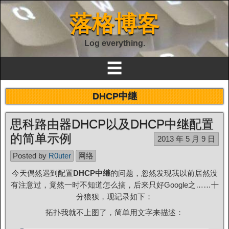
落格博客
Log everything.
☰
DHCP中继
思科路由器DHCP以及DHCP中继配置
的简单示例
2013 年 5 月 9 日
Posted by
R0uter
网络
今天偶然遇到配置
DHCP中继
的问题，忽然发现我以前居然没
有注意过，竟然一时不知道怎么搞，后来只好Google之……十
分狼狈，现记录如下：
拓扑我就不上图了，简单用文字来描述：