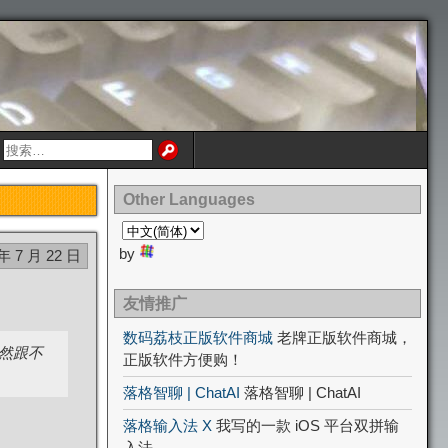
Other Languages
by
 年 7 月 22 日
友情推广
数码荔枝正版软件商城
老牌正版软件商城，
已然跟不
正版软件方便购！
落格智聊 | ChatAI
落格智聊 | ChatAI
落格输入法 X
我写的一款 iOS 平台双拼输
入法