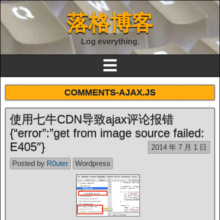
落格博客
Log everything.
☰
COMMENTS-AJAX.JS
使用七牛CDN导致ajax评论报错
{“error”:”get from image source failed:
E405″}
2014 年 7 月 1 日
Posted by
R0uter
Wordpress