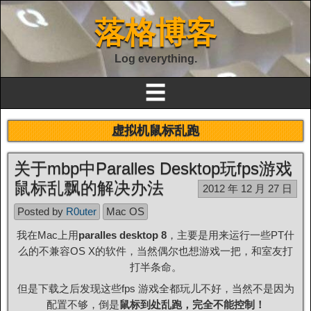
落格博客
Log everything.
☰
虚拟机鼠标乱跑
关于mbp中Paralles Desktop玩fps游戏
鼠标乱飘的解决办法
2012 年 12 月 27 日
Posted by
R0uter
Mac OS
我在Mac上用
paralles desktop 8
，主要是用来运行一些PT什
么的不兼容OS X的软件，当然偶尔也想游戏一把，和室友打
打半条命。
但是下载之后发现这些fps 游戏全都玩儿不好，当然不是因为
配置不够，倒是
鼠标到处乱跑，完全不能控制！