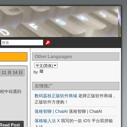
Other Languages
by
 11 月 14 日
友情推广
程中却遇到
数码荔枝正版软件商城
老牌正版软件商城，
正版软件方便购！
落格智聊 | ChatAI
落格智聊 | ChatAI
落格输入法 X
我写的一款 iOS 平台双拼输
Read Post
入法