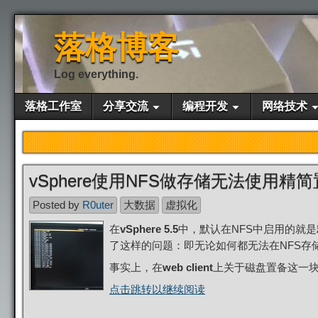
落格博客
Log everything.
落格工作室
分享交流
编程开发
网络技术
vSphere使用NFS做存储无法使用精
Posted by
R0uter
大数据
虚拟化
在
vSphere 5.5
中，默认在NFS中启用的就是
了这样的问题：即无论如何都无法在NFS存
事实上，在
web client
上关于磁盘置备这一
点击跳转以继续阅读