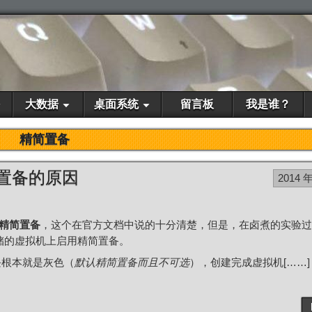
大数据
桌面系统
留言板
我是谁？
精简置备
简置备的原因
2014 年
精简置备
，这个在官方文档中说的十分清楚，但是，在卤煮的实验过
储的虚拟机上启用精简置备。
块根本就是灰色（
默认精简置备而且不可选
），创建完成虚拟机[……]