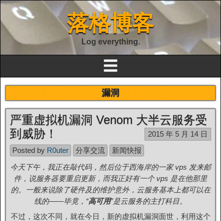
落格博客
Log everything.
☰
漏洞
严重虚拟机漏洞 Venom 大半云服务受
到威胁！
2015 年 5 月 14 日
Posted by
R0uter
分享交流
新闻快报
今天下午，我正在敲代码，然后位于西海岸的一家 vps 发来邮
件，说服务器要重启更新，而我正好有一个 vps 是在他那里
的。一般来说除了硬件及的维护意外，云服务基本上都可以在
线的——毕竟，“
高可用
”是云服务的主打科目。
不过，这次不同，就在今日，新的虚拟机漏洞面世，利用这个