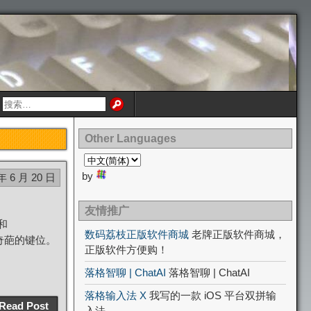
Other Languages
by
年 6 月 20 日
友情推广
和
数码荔枝正版软件商城
老牌正版软件商城，
种奇葩的键位。
正版软件方便购！
落格智聊 | ChatAI
落格智聊 | ChatAI
落格输入法 X
我写的一款 iOS 平台双拼输
Read Post
入法