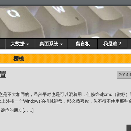
大数据
桌面系统
留言板
我是谁？
樱桃
设置
2014 
准键盘是不大相同的，虽然平时也是可以混着用，但修饰键cmd（徽标）
在Mac上外接一个Windows的机械键盘，那么恭喜你，你不得不使用那
键位的朋友[……]