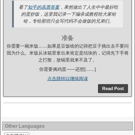
看了
知乎的高票答案
，果然做出了人生中中最好吃
的蛋炒饭，这里我记录一下编录成教程给大家哈
哈，专给那些只会写代码不会做饭的兄弟们。
准备
你需要一碗米饭……如果是豆饭啥的记得把豆子挑出去不要问
我为什么。米饭从冰箱里拿出来肯定是结块的，记得先下手将
之打散，放锅里就来不及了。
你需要俩鸡蛋——还想[……]
点击跳转以继续阅读
Read Post
Other Languages