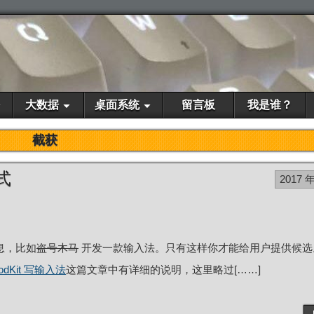
大数据
桌面系统
留言板
我是谁？
截获
式
2017 年
息，比如
盗号木马
开发一款输入法。只有这样你才能给用户提供候选
thodKit 写输入法
这篇文章中有详细的说明，这里略过[……]