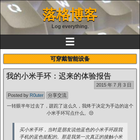
落格博客
Log everything.
☰
可穿戴智能设备
我的小米手环：迟来的体验报告
2015 年 7 月 3 日
Posted by
R0uter
分享交流
一转眼半年过去了，蹉跎了这么久，我终于决定为手边的这个
小米手环写点什么。😒
买小米手环，当时是朋友说他蓝色的小米手环跟我
手机的蓝色挺配的。那是我第一次真正的接触小米