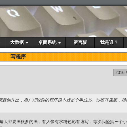
大数据
桌面系统
留言板
我是谁？
写程序
2016 
满意的作品，用户却说你的程序根本就是个半成品。你抓耳挠腮，却
每天都要画很多的画，有人像有水粉色彩有速写，每次我坚挺三个小