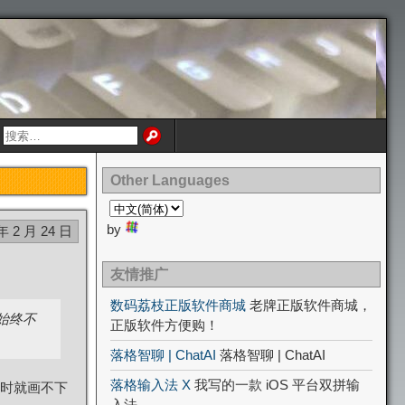
Other Languages
by
年 2 月 24 日
友情推广
数码荔枝正版软件商城
老牌正版软件商城，
始终不
正版软件方便购！
落格智聊 | ChatAI
落格智聊 | ChatAI
落格输入法 X
我写的一款 iOS 平台双拼输
时就画不下
入法