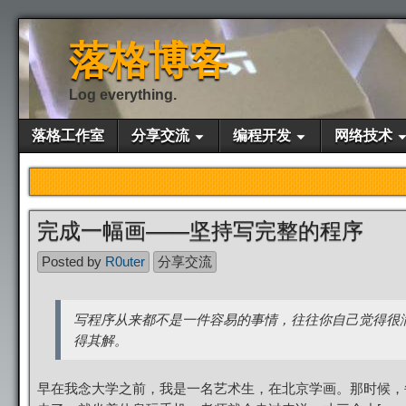
落格博客
Log everything.
落格工作室
分享交流
编程开发
网络技术
完成一幅画——坚持写完整的程序
Posted by
R0uter
分享交流
写程序从来都不是一件容易的事情，往往你自己觉得很
得其解。
早在我念大学之前，我是一名艺术生，在北京学画。那时候，