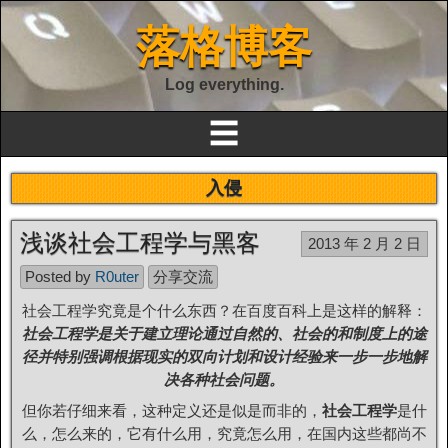
落格博客
Log everything.
☰
入侵
浅谈社会工程学与黑客
2013 年 2 月 2 日
Posted by
R0uter
分享交流
社会工程学究竟是个什么东西？在百度百科上是这样的解释：
社会工程学是关于建立理论通过自然的、社会的和制度上的途
径并特别强调根据现实的双向计划和设计经验来一步一步地解
决各种社会问题。
但你若仔细来看，这种定义还是似是而非的，
社会工程学
是什
么，怎么来的，它有什么用，究竟怎么用，在国内这些都尚不